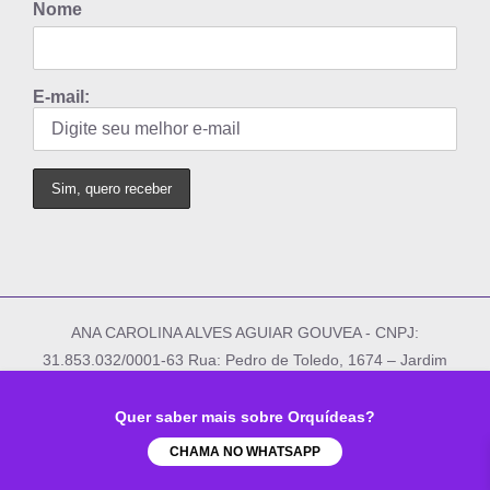
Nome
E-mail:
ANA CAROLINA ALVES AGUIAR GOUVEA - CNPJ:
31.853.032/0001-63 Rua: Pedro de Toledo, 1674 – Jardim
Dom Bosco – Indaiatuba/SP - © Copyright 2012
-
2026 Todos os direitos Reservados | Desenvolvido por
Quer saber mais sobre Orquídeas?
Frequência Digital
CHAMA NO WHATSAPP