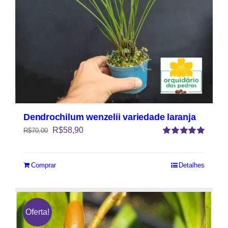
Dendrochilum wenzelii variedade laranja
R$
58,90
R$
70,00
Avaliação
5.00
de 5
Comprar
Detalhes
Oferta!