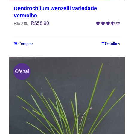
Dendrochilum wenzelii variedade
vermelho
R$
58,90
R$
70,00
Avaliação
3.50
de 5
Comprar
Detalhes
Oferta!