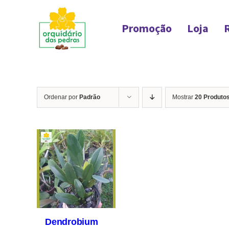
Ir
para
Promoção
Loja
o
conteúdo
Ordenar por
Padrão
Mostrar
20 Produto
Dendrobium