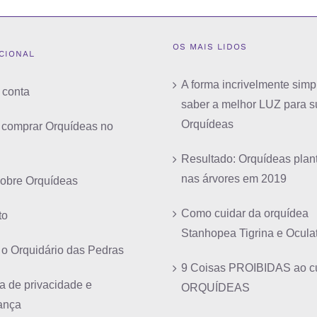
OS MAIS LIDOS
UCIONAL
A forma incrivelmente simp
 conta
saber a melhor LUZ para s
Orquídeas
comprar Orquídeas no
Resultado: Orquídeas plan
nas árvores em 2019
sobre Orquídeas
Como cuidar da orquídea
to
Stanhopea Tigrina e Ocula
 o Orquidário das Pedras
9 Coisas PROIBIDAS ao cu
ca de privacidade e
ORQUÍDEAS
ança