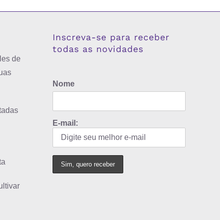
Inscreva-se para receber
todas as novidades
les de
uas
Nome
tadas
E-mail:
ta
ltivar