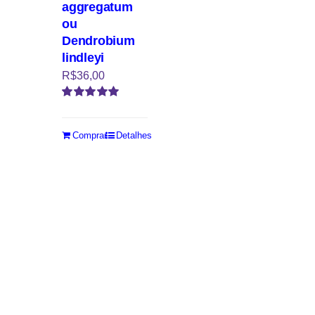
aggregatum
ou
Dendrobium
lindleyi
R$
36,00
Avaliação
5.00
de 5
Comprar
Detalhes