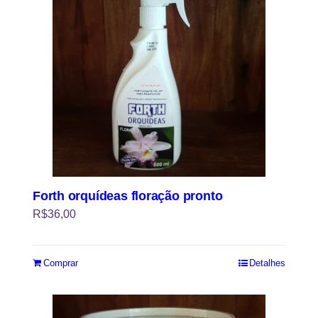
Forth orquídeas floração pronto
R$
36,00
Comprar
Detalhes