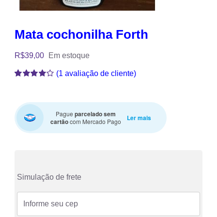
Mata cochonilha Forth
R$
39,00
Em estoque
(
1
avaliação de cliente)
Avaliado
1
como
4.00
de 5, com
baseado
Pague
parcelado sem
em
Ler mais
cartão
com Mercado Pago
avaliação
de cliente
Simulação de frete