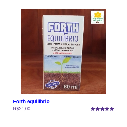
Forth equilíbrio
R$
21,00
Avaliação
5.00
de 5