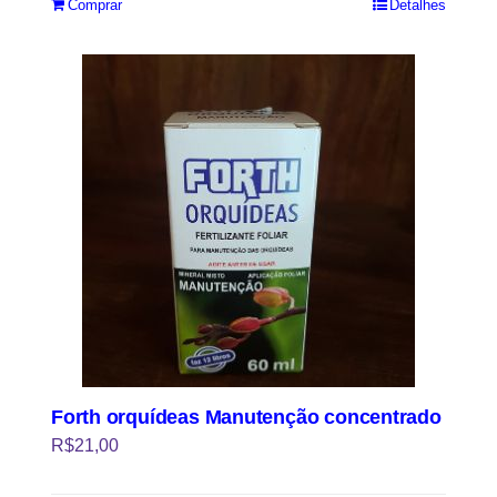
Comprar
Detalhes
Forth orquídeas Manutenção concentrado
R$
21,00