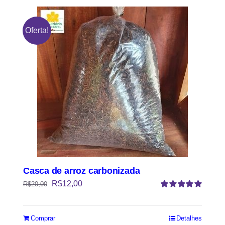
Oferta!
Casca de arroz carbonizada
R$
12,00
R$
20,00
Avaliação
5.00
de 5
Comprar
Detalhes