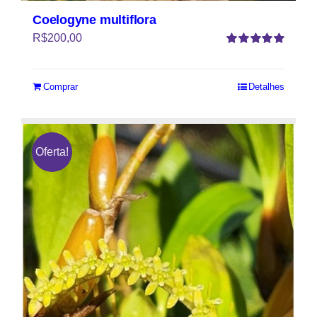
Coelogyne multiflora
R$
200,00
Avaliação
5.00
de 5
Comprar
Detalhes
Oferta!