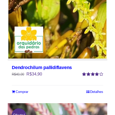
Dendrochilum pallidiflavens
R$
34,90
R$
40,00
Avaliação
4.00
de 5
Comprar
Detalhes