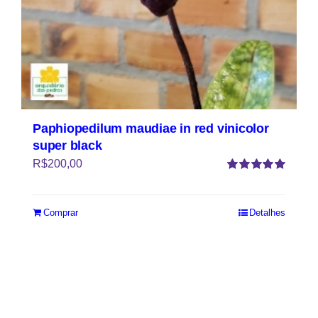
Paphiopedilum maudiae in red vinicolor
super black
R$
200,00
Avaliação
5.00
de 5
Comprar
Detalhes