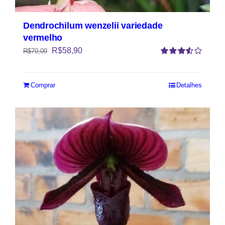
Dendrochilum wenzelii variedade
vermelho
R$
58,90
R$
70,00
Avaliação
3.50
de 5
Comprar
Detalhes