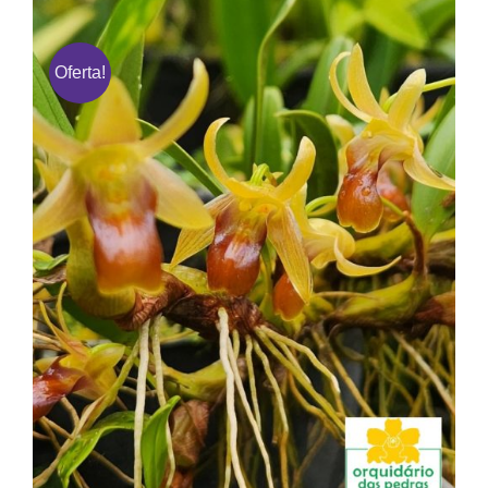
Oferta!
Epigeneium nakaharae