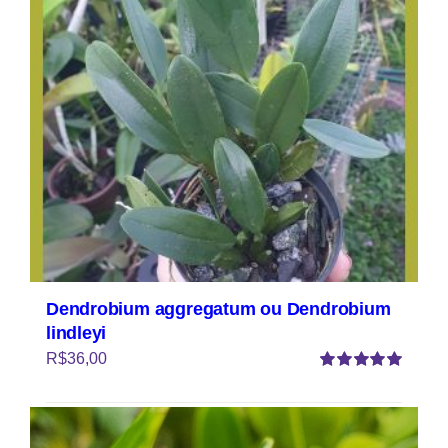
Dendrobium aggregatum ou Dendrobium
lindleyi
R$
36,00
Avaliação
5.00
de 5
Comprar
Detalhes