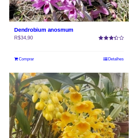
Dendrobium anosmum
R$
34,90
Avaliação
3.33
de 5
Comprar
Detalhes