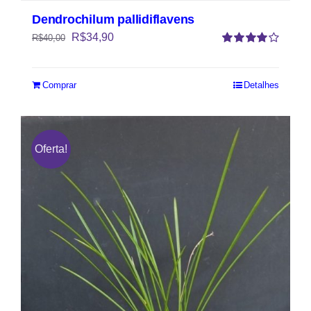
Dendrochilum pallidiflavens
R$
34,90
R$
40,00
Avaliação
4.00
de 5
Comprar
Detalhes
Oferta!