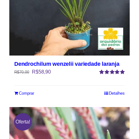
Dendrochilum wenzelii variedade laranja
R$
58,90
R$
70,00
Avaliação
5.00
de 5
Comprar
Detalhes
Oferta!