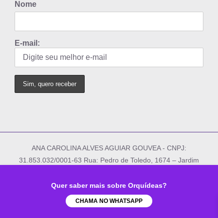
Nome
E-mail:
ANA CAROLINA ALVES AGUIAR GOUVEA - CNPJ:
31.853.032/0001-63 Rua: Pedro de Toledo, 1674 – Jardim
Dom Bosco – Indaiatuba/SP - © Copyright 2012
-
2026 Todos os direitos Reservados | Desenvolvido por
Quer saber mais sobre Orquídeas?
Frequência Digital
CHAMA NO WHATSAPP