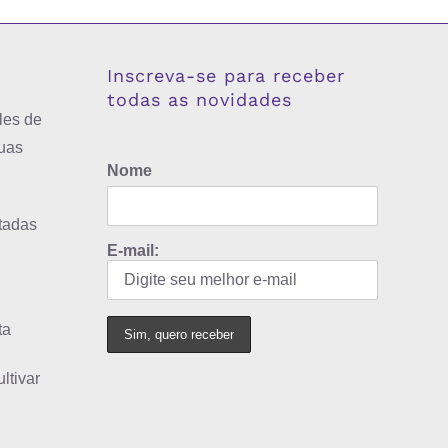
Inscreva-se para receber
todas as novidades
les de
uas
Nome
tadas
E-mail:
ta
ltivar