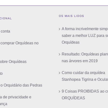
OS MAIS LIDOS
UCIONAL
A forma incrivelmente simp
 conta
saber a melhor LUZ para s
Orquídeas
comprar Orquídeas no
Resultado: Orquídeas plan
nas árvores em 2019
sobre Orquídeas
Como cuidar da orquídea
to
Stanhopea Tigrina e Ocula
 o Orquidário das Pedras
9 Coisas PROIBIDAS ao cu
ca de privacidade e
ORQUÍDEAS
ança