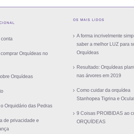
OS MAIS LIDOS
UCIONAL
A forma incrivelmente simp
 conta
saber a melhor LUZ para s
Orquídeas
comprar Orquídeas no
Resultado: Orquídeas plan
nas árvores em 2019
sobre Orquídeas
Como cuidar da orquídea
to
Stanhopea Tigrina e Ocula
 o Orquidário das Pedras
9 Coisas PROIBIDAS ao cu
ca de privacidade e
ORQUÍDEAS
ança