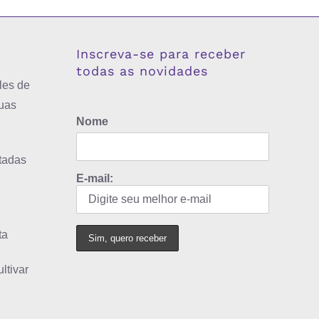
Inscreva-se para receber
todas as novidades
les de
uas
Nome
tadas
E-mail:
ta
ltivar