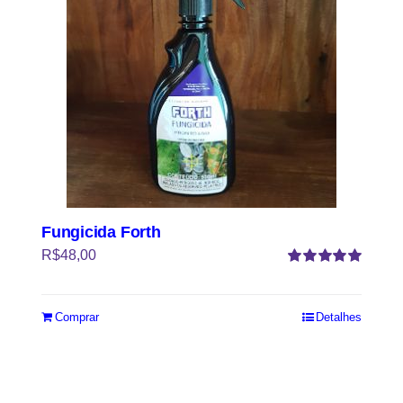
Fungicida Forth
R$
48,00
Avaliação
5.00
de 5
Comprar
Detalhes