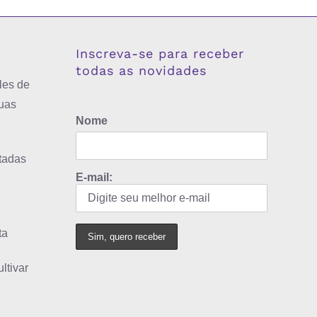
Inscreva-se para receber
todas as novidades
les de
uas
Nome
tadas
E-mail:
ta
ltivar