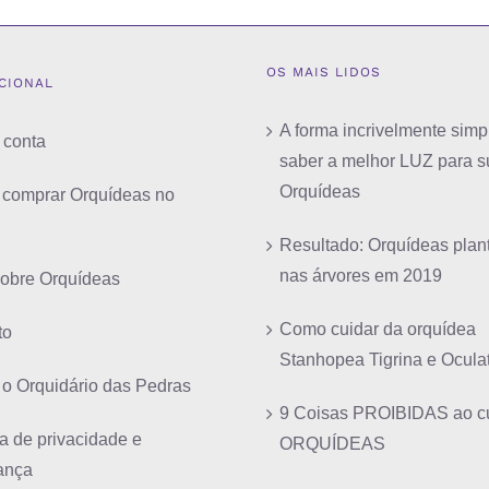
OS MAIS LIDOS
UCIONAL
A forma incrivelmente simp
 conta
saber a melhor LUZ para s
Orquídeas
comprar Orquídeas no
Resultado: Orquídeas plan
nas árvores em 2019
sobre Orquídeas
Como cuidar da orquídea
to
Stanhopea Tigrina e Ocula
 o Orquidário das Pedras
9 Coisas PROIBIDAS ao cu
ca de privacidade e
ORQUÍDEAS
ança