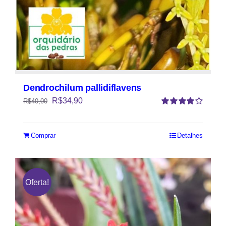
Dendrochilum pallidiflavens
R$
34,90
R$
40,00
Avaliação
4.00
de 5
Comprar
Detalhes
Oferta!