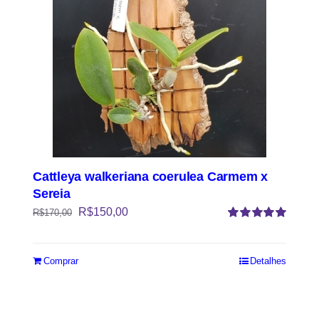
Cattleya walkeriana coerulea Carmem x
Sereia
R$
150,00
R$
170,00
Avaliação
5.00
de 5
Comprar
Detalhes