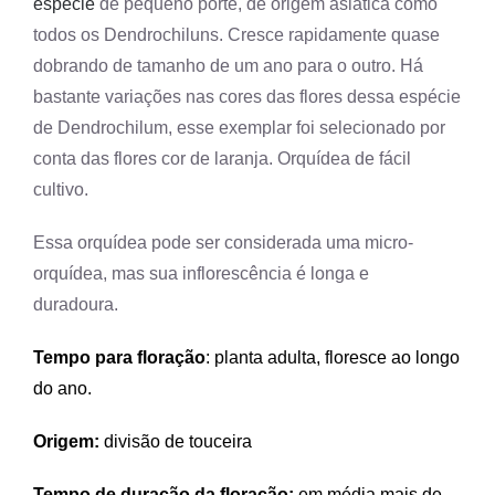
espécie
de pequeno porte, de origem asiática como
cliente
todos os Dendrochiluns. Cresce rapidamente quase
dobrando de tamanho de um ano para o outro. Há
bastante variações nas cores das flores dessa espécie
de Dendrochilum, esse exemplar foi selecionado por
conta das flores cor de laranja. Orquídea de fácil
cultivo.
Essa orquídea pode ser considerada uma micro-
orquídea, mas sua inflorescência é longa e
duradoura.
Tempo para floração
: planta adulta, floresce ao longo
do ano.
Origem:
divisão de touceira
Tempo de duração da floração:
em média mais de