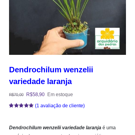
Dendrochilum wenzelii
variedade laranja
R$
58,90
Em estoque
R$
70,00
(
1
avaliação de cliente)
Avaliado
1
como
5.00
de
5, com
baseado em
Dendrochilum wenzelii variedade laranja
é uma
avaliação de