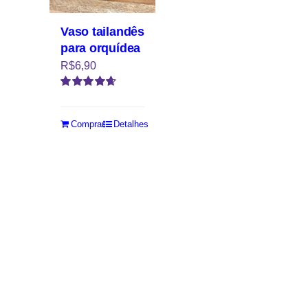
Vaso tailandês
para orquídea
R$
6,90
Avaliação
4.67
de 5
Comprar
Detalhes