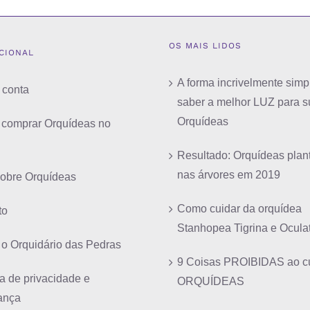
OS MAIS LIDOS
UCIONAL
A forma incrivelmente simp
 conta
saber a melhor LUZ para s
Orquídeas
comprar Orquídeas no
Resultado: Orquídeas plan
nas árvores em 2019
sobre Orquídeas
Como cuidar da orquídea
to
Stanhopea Tigrina e Ocula
 o Orquidário das Pedras
9 Coisas PROIBIDAS ao cu
ca de privacidade e
ORQUÍDEAS
ança