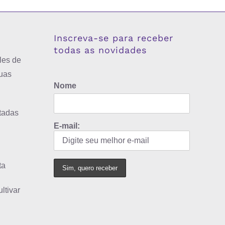
Inscreva-se para receber
todas as novidades
les de
uas
Nome
tadas
E-mail:
ta
ltivar