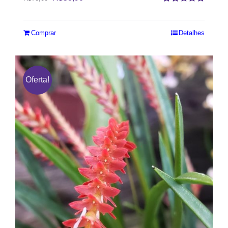
Avaliação
5.00
de 5
Comprar
Detalhes
Oferta!