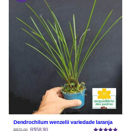
Dendrochilum wenzelii variedade laranja
R$
58,90
R$
70,00