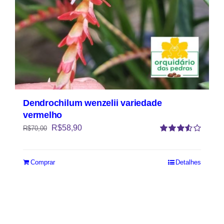
Dendrochilum wenzelii variedade
vermelho
R$
58,90
R$
70,00
Avaliação
3.50
de 5
Comprar
Detalhes