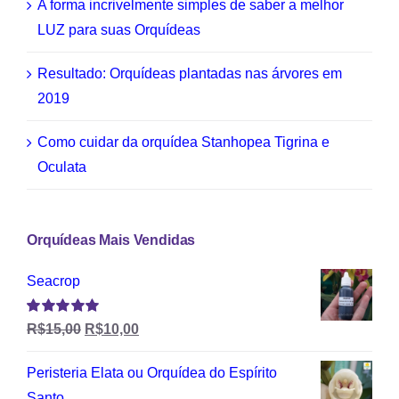
A forma incrivelmente simples de saber a melhor
LUZ para suas Orquídeas
Resultado: Orquídeas plantadas nas árvores em
2019
Como cuidar da orquídea Stanhopea Tigrina e
Oculata
Orquídeas Mais Vendidas
Seacrop
Avaliação
R$
15,00
R$
10,00
4.94
de 5
Peristeria Elata ou Orquídea do Espírito
Santo