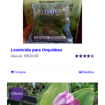
Lesmicida para Orquídeas
R$
10,00
R$
15,00
Avaliação
4.50
de 5
Comprar
Detalhes
Oferta!