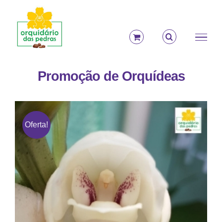
Ir
para
o
conteúdo
Promoção de Orquídeas
Oferta!