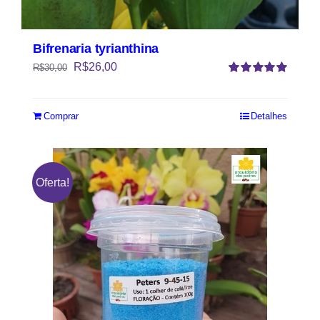
Bifrenaria tyrianthina
R$
26,00
R$
30,00
Avaliação
5.00
de 5
Comprar
Detalhes
Oferta!