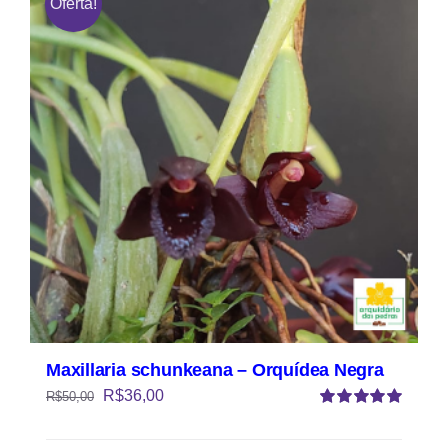
Oferta!
Maxillaria schunkeana – Orquídea Negra
R$
36,00
R$
50,00
Avaliação
5.00
de 5