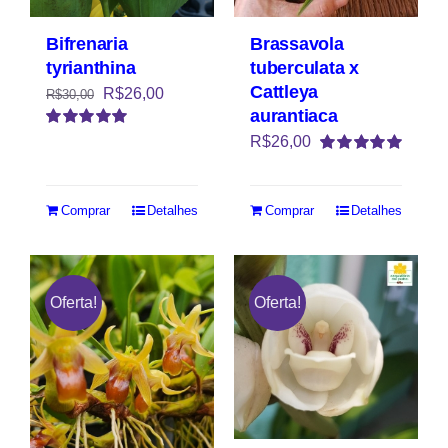
Bifrenaria
Brassavola
tyrianthina
tuberculata x
Cattleya
R$
26,00
R$
30,00
aurantiaca
Avaliação
R$
26,00
5.00
de 5
Avaliação
5.00
de 5
Comprar
Detalhes
Comprar
Detalhes
Oferta!
Oferta!