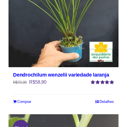
Dendrochilum wenzelii variedade laranja
R$
58,90
R$
70,00
Avaliação
5.00
de 5
Comprar
Detalhes