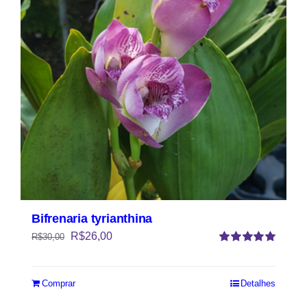
Bifrenaria tyrianthina
R$
26,00
R$
30,00
Avaliação
5.00
de 5
Comprar
Detalhes