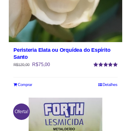
Peristeria Elata ou Orquídea do Espírito
Santo
R$
75,00
R$
120,00
Avaliação
5.00
de 5
Comprar
Detalhes
Oferta!