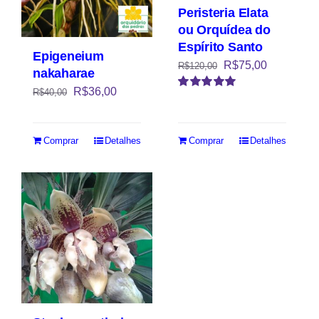
Peristeria Elata
ou Orquídea do
Espírito Santo
Epigeneium
R$
75,00
R$
120,00
nakaharae
R$
36,00
R$
40,00
Avaliação
5.00
de 5
Comprar
Detalhes
Comprar
Detalhes