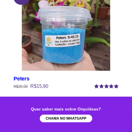
Peters
R$
15,90
R$
20,00
Avaliação
5.00
de 5
Comprar
Detalhes
Quer saber mais sobre Orquídeas?
CHAMA NO WHATSAPP