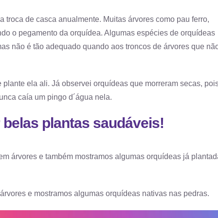
ida troca de casca anualmente. Muitas árvores como pau ferro,
tando o pegamento da orquídea. Algumas espécies de orquídeas
mas não é tão adequado quando aos troncos de árvores que nã
 plante ela ali. Já observei orquídeas que morreram secas, poi
unca caía um pingo d´água nela.
 belas plantas saudáveis!
 em árvores e também mostramos algumas orquídeas já plantad
 árvores e mostramos algumas orquídeas nativas nas pedras.